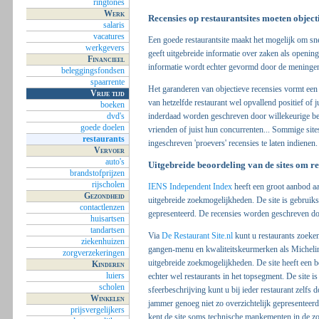
ringtones
Werk
Recensies op restaurantsites moeten objecti
salaris
vacatures
Een goede restaurantsite maakt het mogelijk om sn
werkgevers
geeft uitgebreide informatie over zaken als openings
Financieel
informatie wordt echter gevormd door de meninge
beleggingsfondsen
spaarrente
Het garanderen van objectieve recensies vormt een 
Vrije tijd
van hetzelfde restaurant wel opvallend positief of jui
boeken
inderdaad worden geschreven door willekeurige bez
dvd's
goede doelen
vrienden of juist hun concurrenten... Sommige site
restaurants
ingeschreven 'proevers' recensies te laten indienen.
Vervoer
auto's
Uitgebreide beoordeling van de sites om re
brandstofprijzen
rijscholen
IENS Independent Index
heeft een groot aanbod a
Gezondheid
uitgebreide zoekmogelijkheden. De site is gebruiks
contactlenzen
gepresenteerd. De recensies worden geschreven doo
huisartsen
tandartsen
Via
De Restaurant Site.nl
kunt u restaurants zoeken
ziekenhuizen
gangen-menu en kwaliteitskeurmerken als Michelins
zorgverzekeringen
uitgebreide zoekmogelijkheden. De site heeft een bep
Kinderen
luiers
echter wel restaurants in het topsegment. De site is
scholen
sfeerbeschrijving kunt u bij ieder restaurant zelf
Winkelen
jammer genoeg niet zo overzichtelijk gepresenteer
prijsvergelijkers
kent de site soms technische mankementen in de zo