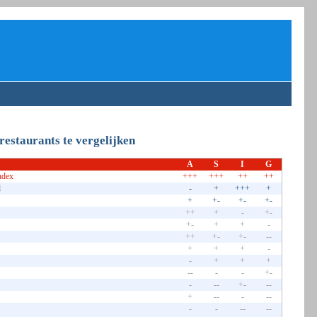
 restaurants te vergelijken
A
S
I
G
ndex
+++
+++
++
++
l
-
+
+++
+
+
+-
+-
+-
++
+
-
+-
+-
+
+
-
++
+-
+-
--
+
+
+
-
-
+
+
+
--
-
-
+-
-
--
+-
--
+
--
-
--
-
-
--
--