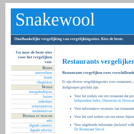
Snakewool
Onafhankelijke vergelijking van vergelijkingssites. Kies de beste.
Ga naar de beste sites
voor het vergelijken
Restaurants vergelijke
van:
Reizen
Restaurants vergelijken voor verschillend
autoverhuur
hotels
Er zijn diverse vergelijkingssites voor restaurants,
vliegtickets
Wonen
doelgroepen geschikt zijn.
energiebedrijven
Voor het zoeken van een restaurant dat prec
huizen
Independent Index
,
Dinnersite.nl
,
Horecaz
makelaars
notaristarieven
Voor informatieve recensies van restauran
taxatietarieven
Digitaal en telecom
Voor het snel zoeken van een nieuw bijzon
adsl
Voor uitgebreide informatie (inclusief vol
digitale camera's
De Restaurant Site.nl
digitale televisie