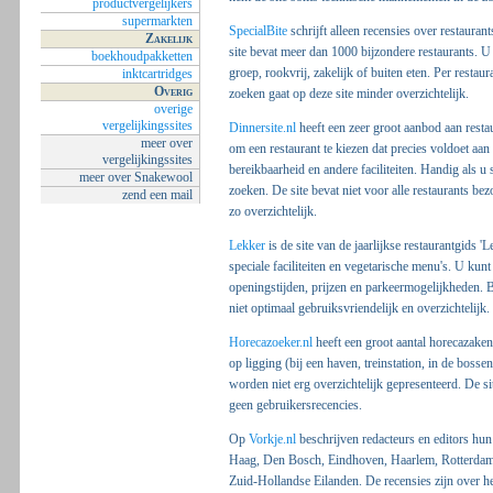
productvergelijkers
supermarkten
SpecialBite
schrijft alleen recensies over restauran
Zakelijk
site bevat meer dan 1000 bijzondere restaurants. U 
boekhoudpakketten
groep, rookvrij, zakelijk of buiten eten. Per resta
inktcartridges
Overig
zoeken gaat op deze site minder overzichtelijk.
overige
vergelijkingssites
Dinnersite.nl
heeft een zeer groot aanbod aan restaur
meer over
om een restaurant te kiezen dat precies voldoet aan 
vergelijkingssites
bereikbaarheid en andere faciliteiten. Handig als u 
meer over Snakewool
zoeken. De site bevat niet voor alle restaurants bez
zend een mail
zo overzichtelijk.
Lekker
is de site van de jaarlijkse restaurantgids '
speciale faciliteiten en vegetarische menu's. U kun
openingstijden, prijzen en parkeermogelijkheden. Bi
niet optimaal gebruiksvriendelijk en overzichtelijk.
Horecazoeker.nl
heeft een groot aantal horecazaken
op ligging (bij een haven, treinstation, in de bossen
worden niet erg overzichtelijk gepresenteerd. De sit
geen gebruikersrecencies.
Op
Vorkje.nl
beschrijven redacteurs en editors hu
Haag, Den Bosch, Eindhoven, Haarlem, Rotterdam, 
Zuid-Hollandse Eilanden. De recensies zijn over he