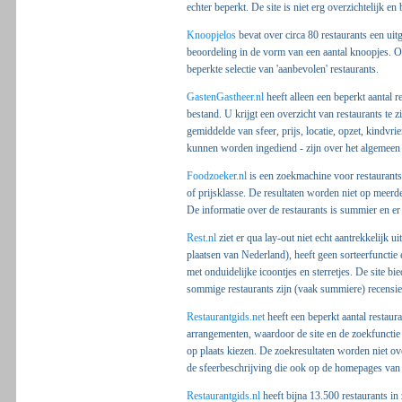
echter beperkt. De site is niet erg overzichtelijk e
Knoopjelos
bevat over circa 80 restaurants een uit
beoordeling in de vorm van een aantal knoopjes. Oo
beperkte selectie van 'aanbevolen' restaurants.
GastenGastheer.nl
heeft alleen een beperkt aantal 
bestand. U krijgt een overzicht van restaurants te z
gemiddelde van sfeer, prijs, locatie, opzet, kindvr
kunnen worden ingediend - zijn over het algemeen vr
Foodzoeker.nl
is een zoekmachine voor restaurants
of prijsklasse. De resultaten worden niet op meerd
De informatie over de restaurants is summier en er 
Rest.nl
ziet er qua lay-out niet echt aantrekkelijk u
plaatsen van Nederland), heeft geen sorteerfunctie 
met onduidelijke icoontjes en sterretjes. De site bi
sommige restaurants zijn (vaak summiere) recens
Restaurantgids.net
heeft een beperkt aantal restaura
arrangementen, waardoor de site en de zoekfunctie ni
op plaats kiezen. De zoekresultaten worden niet over
de sfeerbeschrijving die ook op de homepages van d
Restaurantgids.nl
heeft bijna 13.500 restaurants in 