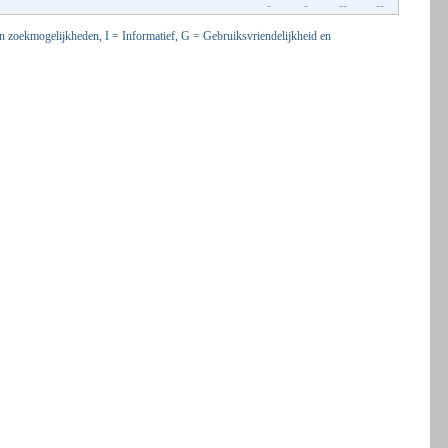
-
-
--
--
n zoekmogelijkheden, I = Informatief, G = Gebruiksvriendelijkheid en