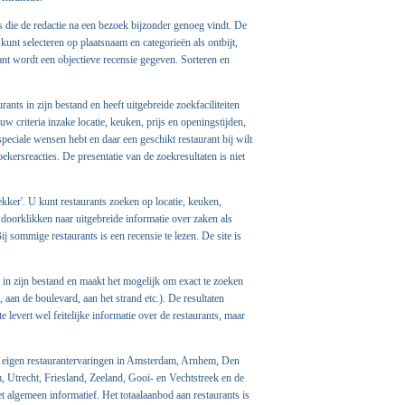
ts die de redactie na een bezoek bijzonder genoeg vindt. De
kunt selecteren op plaatsnaam en categorieën als ontbijt,
urant wordt een objectieve recensie gegeven. Sorteren en
ants in zijn bestand en heeft uitgebreide zoekfaciliteiten
uw criteria inzake locatie, keuken, prijs en openingstijden,
speciale wensen hebt en daar een geschikt restaurant bij wilt
oekersreacties. De presentatie van de zoekresultaten is niet
Lekker'. U kunt restaurants zoeken op locatie, keuken,
t doorklikken naar uitgebreide informatie over zaken als
j sommige restaurants is een recensie te lezen. De site is
 in zijn bestand en maakt het mogelijk om exact te zoeken
, aan de boulevard, aan het strand etc.). De resultaten
e levert wel feitelijke informatie over de restaurants, maar
n eigen restaurantervaringen in Amsterdam, Arnhem, Den
Utrecht, Friesland, Zeeland, Gooi- en Vechtstreek en de
t algemeen informatief. Het totaalaanbod aan restaurants is