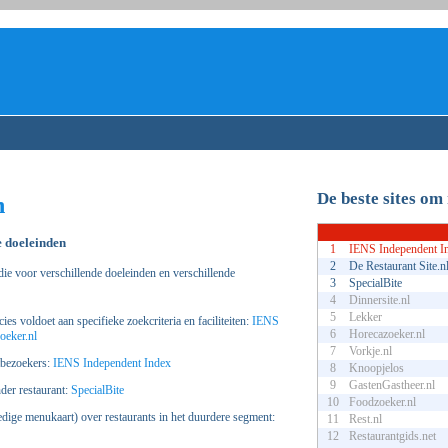
De beste sites om
n
e doeleinden
1
IENS Independent I
2
De Restaurant Site.n
 die voor verschillende doeleinden en verschillende
3
SpecialBite
4
Dinnersite.nl
5
Lekker
ies voldoet aan specifieke zoekcriteria en faciliteiten:
IENS
6
Horecazoeker.nl
oeker.nl
7
Vorkje.nl
tbezoekers:
IENS Independent Index
8
Knoopjelos
9
GastenGastheer.nl
der restaurant:
SpecialBite
10
Foodzoeker.nl
ledige menukaart) over restaurants in het duurdere segment:
11
Rest.nl
12
Restaurantgids.net