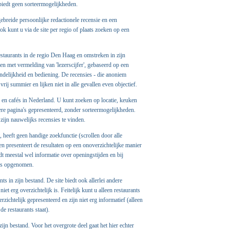
n biedt geen sorteermogelijkheden.
gebreide persoonlijke redactionele recensie en een
k kunt u via de site per regio of plaats zoeken op een
restaurants in de regio Den Haag en omstreken in zijn
ien met vermelding van 'lezerscijfer', gebaseerd op een
iendelijkheid en bediening. De recensies - die anoniem
ij summier en lijken niet in alle gevallen even objectief.
 en cafés in Nederland. U kunt zoeken op locatie, keuken
ere pagina's gepresenteerd, zonder sorteermogelijkheden.
zijn nauwelijks recensies te vinden.
it, heeft geen handige zoekfunctie (scrollen door alle
en presenteert de resultaten op een onoverzichtelijke manier
edt meestal wel informatie over openingstijden en bij
ies opgenomen.
nts in zijn bestand. De site biedt ook allerlei andere
et erg overzichtelijk is. Feitelijk kunt u alleen restaurants
zichtelijk gepresenteerd en zijn niet erg informatief (alleen
e restaurants staat).
zijn bestand. Voor het overgrote deel gaat het hier echter