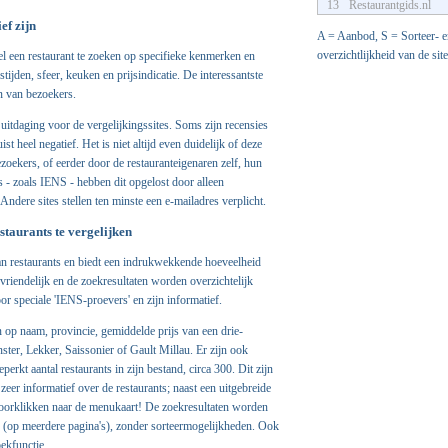
13
Restaurantgids.nl
ef zijn
A = Aanbod, S = Sorteer- e
overzichtlijkheid van de site
el een restaurant te zoeken op specifieke kenmerken en
tijden, sfeer, keuken en prijsindicatie. De interessantste
n van bezoekers.
uitdaging voor de vergelijkingssites. Soms zijn recensies
st heel negatief. Het is niet altijd even duidelijk of deze
oekers, of eerder door de restauranteigenaren zelf, hun
s - zoals IENS - hebben dit opgelost door alleen
 Andere sites stellen ten minste een e-mailadres verplicht.
staurants te vergelijken
an restaurants en biedt een indrukwekkende hoeveelheid
vriendelijk en de zoekresultaten worden overzichtelijk
r speciale 'IENS-proevers' en zijn informatief.
 op naam, provincie, gemiddelde prijs van een drie-
ter, Lekker, Saissonier of Gault Millau. Er zijn ook
erkt aantal restaurants in zijn bestand, circa 300. Dit zijn
 zeer informatief over de restaurants; naast een uitgebreide
s doorklikken naar de menukaart! De zoekresultaten worden
d (op meerdere pagina's), zonder sorteermogelijkheden. Ook
ekfunctie.